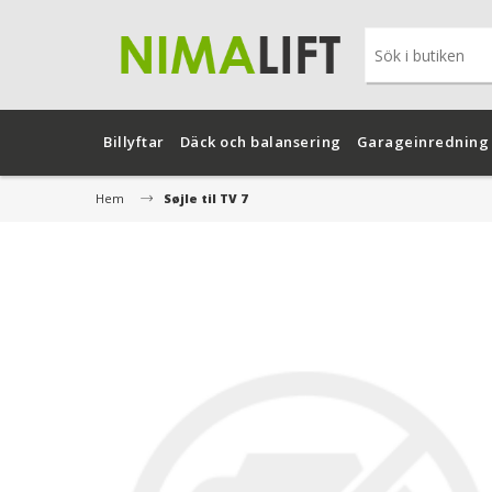
Billyftar
Däck och balansering
Garageinredning
Hem
Søjle til TV 7