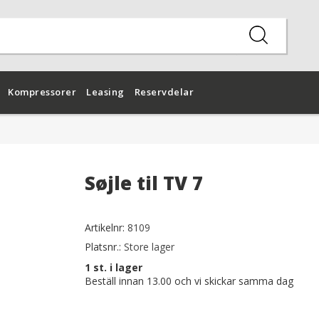
Kompressorer
Leasing
Reservdelar
Søjle til TV 7
Artikelnr:
8109
Platsnr.:
Store lager
1
st. i lager
Beställ innan 13.00 och vi skickar samma dag