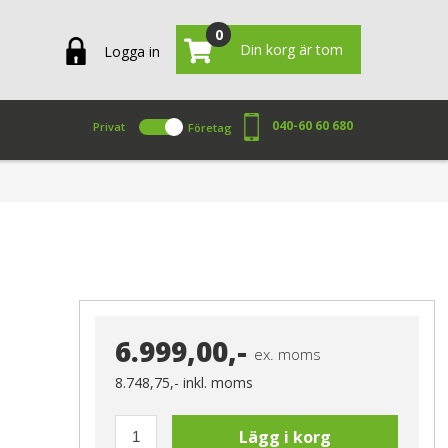
0
Din korg är tom
Logga in
040-60 60 680
Privat
Företag
6.999,00,-
ex. moms
8.748,75,-
inkl. moms
Lägg i korg