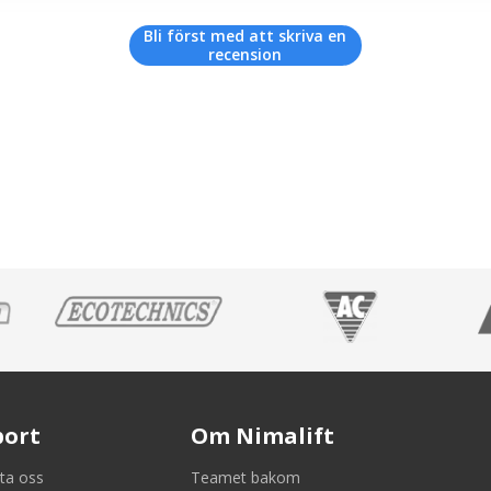
Bli först med att skriva en
recension
port
Om Nimalift
ta oss
Teamet bakom