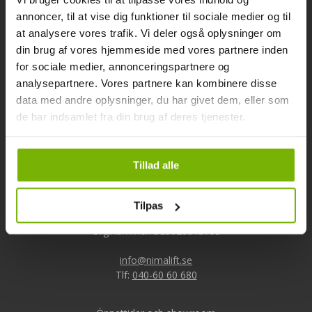
annoncer, til at vise dig funktioner til sociale medier og til
Information
at analysere vores trafik. Vi deler også oplysninger om
din brug af vores hjemmeside med vores partnere inden
Support
for sociale medier, annonceringspartnere og
analysepartnere. Vores partnere kan kombinere disse
Om Nimalift
data med andre oplysninger, du har givet dem, eller som
de har indsamlet fra din brug af deres tjenester.
Kontakt
Tillad alle
Nimalift ApS
Kløvermarken 117
Tilpas
DK-7190 Billund
Org.nummer: SE5020813795
info@nimalift.se
Tlf:
040-60 60 680