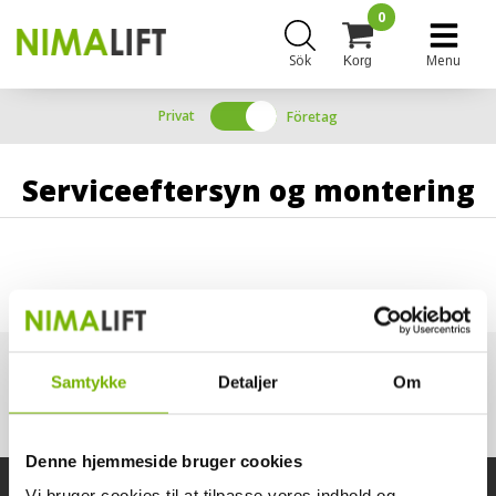
0
Sök
Menu
Korg
Privat
Företag
Serviceeftersyn og montering
Samtykke
Detaljer
Om
Denne hjemmeside bruger cookies
Vi bruger cookies til at tilpasse vores indhold og