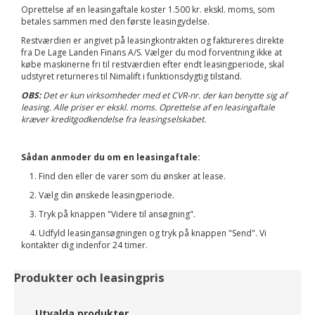
Oprettelse af en leasingaftale koster 1.500 kr. ekskl. moms, som
betales sammen med den første leasingydelse.
Restværdien er angivet på leasingkontrakten og faktureres direkte
fra De Lage Landen Finans A/S. Vælger du mod forventning ikke at
købe maskinerne fri til restværdien efter endt leasingperiode, skal
udstyret returneres til Nimalift i funktionsdygtig tilstand.
OBS:
Det er kun virksomheder med et CVR-nr. der kan benytte sig af
leasing. Alle priser er ekskl. moms. Oprettelse af en leasingaftale
kræver kreditgodkendelse fra leasingselskabet.
Sådan anmoder du om en leasingaftale:
1. Find den eller de varer som du ønsker at lease.
2. Vælg din ønskede leasingperiode.
3. Tryk på knappen "Videre til ansøgning".
4. Udfyld leasingansøgningen og tryk på knappen "Send". Vi
kontakter dig indenfor 24 timer.
Produkter och leasingpris
Utvalda produkter