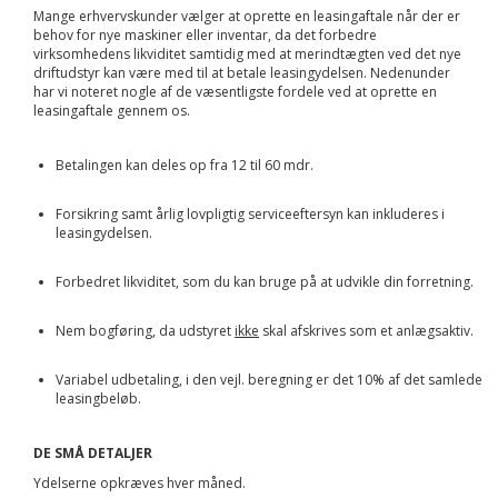
Mange erhvervskunder vælger at oprette en leasingaftale når der er
behov for nye maskiner eller inventar, da det forbedre
virksomhedens likviditet samtidig med at merindtægten ved det nye
driftudstyr kan være med til at betale leasingydelsen. Nedenunder
har vi noteret nogle af de væsentligste fordele ved at oprette en
leasingaftale gennem os.
Betalingen kan deles op fra 12 til 60 mdr.
Forsikring samt årlig lovpligtig serviceeftersyn kan inkluderes i
leasingydelsen.
Forbedret likviditet, som du kan bruge på at udvikle din forretning.
Nem bogføring, da udstyret
ikke
skal afskrives som et anlægsaktiv.
Variabel udbetaling, i den vejl. beregning er det 10% af det samlede
leasingbeløb.
DE SMÅ DETALJER
Ydelserne opkræves hver måned.