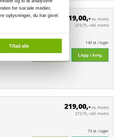
 medier og til at analysere
nden for sociale medier,
e oplysninger, du har givet
219,00,-
ex. moms
273,75,- inkl. moms
143 st. i lager
Tillad alle
Läs mer
Lägg i korg
219,00,-
ex. moms
273,75,- inkl. moms
73 st. i lager