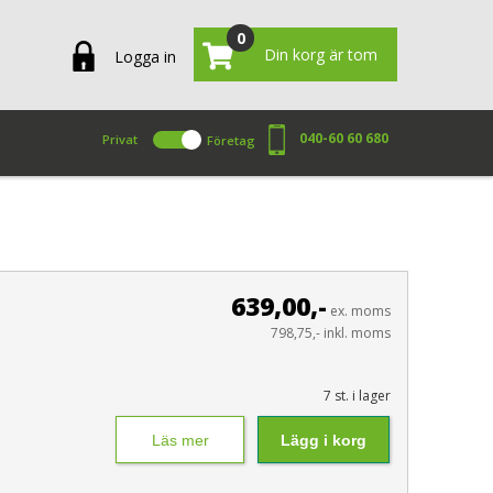
0
Din korg är tom
Logga in
040-60 60 680
Privat
Företag
639,00,-
ex. moms
798,75,- inkl. moms
7 st. i lager
Läs mer
Lägg i korg