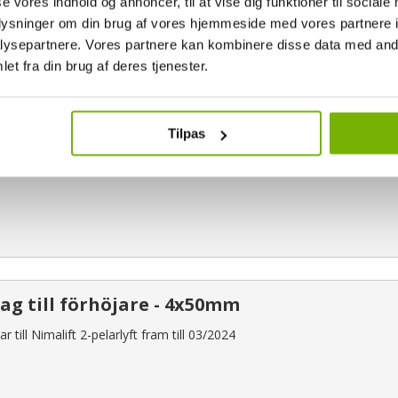
se vores indhold og annoncer, til at vise dig funktioner til sociale
oplysninger om din brug af vores hjemmeside med vores partnere i
ol till förhöjningar - 2x50mm
ysepartnere. Vores partnere kan kombinere disse data med andr
et fra din brug af deres tjenester.
r till Nimalift 2-pelarlyft fram till 03/2024
Tilpas
ag till förhöjare - 4x50mm
r till Nimalift 2-pelarlyft fram till 03/2024