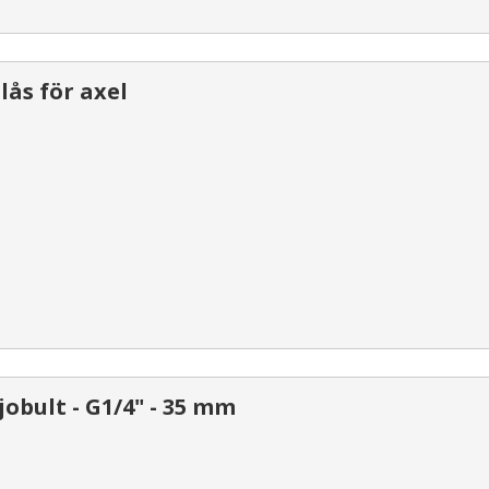
ås för axel
obult - G1/4" - 35 mm