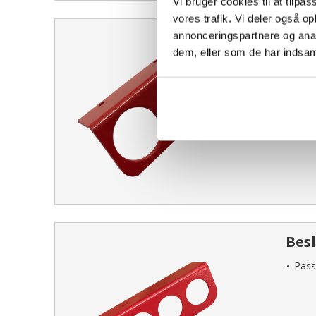
Vi bruger cookies til at tilpas
vores trafik. Vi deler også 
Kons
annonceringspartnere og anal
dem, eller som de har indsaml
Passa
Besl
Passa