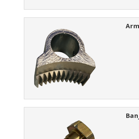
Arml
Banj