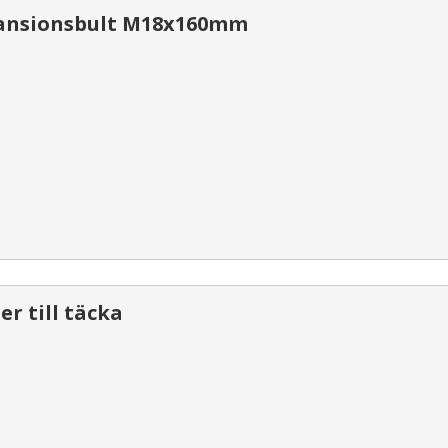
ansionsbult M18x160mm
er till täcka