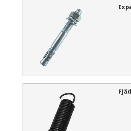
Exp
Fjäd