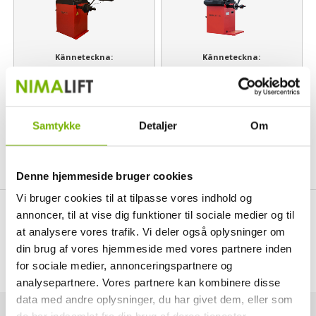
Känneteckna:
Känneteckna:
- Produceras till 06/2019
- Produceras från 07/2019
- Display och
- Display och
kontrollpanel sitter
kontrollpanel sitter
Samtykke
Detaljer
Om
tilsammans
separat
- Displayen är röd el. grå
- Displayen är blå
Denne hjemmeside bruger cookies
Vi bruger cookies til at tilpasse vores indhold og
annoncer, til at vise dig funktioner til sociale medier og til
at analysere vores trafik. Vi deler også oplysninger om
din brug af vores hjemmeside med vores partnere inden
for sociale medier, annonceringspartnere og
analysepartnere. Vores partnere kan kombinere disse
data med andre oplysninger, du har givet dem, eller som