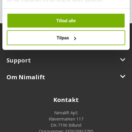
de har indsamlet fra din brug af deres tjenester.
Tillad alle
Tilpas
Information
Support
Om Nimalift
Kontakt
Nimalift ApS
Kløvermarken 117
DK-7190 Billund
Org.nummer: SE5020813795