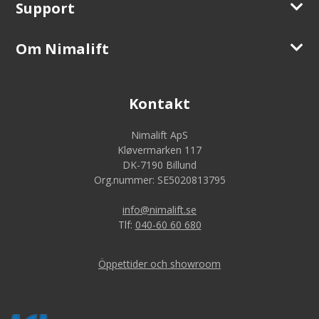
Support
Om Nimalift
Kontakt
Nimalift ApS
Kløvermarken 117
DK-7190 Billund
Org.nummer: SE5020813795
info@nimalift.se
Tlf:
040-60 60 680
Öppettider och showroom