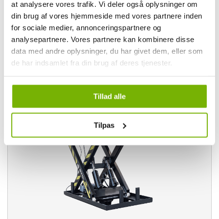
at analysere vores trafik. Vi deler også oplysninger om
4 st. i lager
din brug af vores hjemmeside med vores partnere inden
Visa mer och köp
for sociale medier, annonceringspartnere og
analysepartnere. Vores partnere kan kombinere disse
data med andre oplysninger, du har givet dem, eller som
de har indsamlet fra din brug af deres tjenester.
Hydrauliskt lyftbord - 2000 kg
Tillad alle
Tilpas