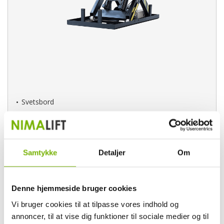
Svetsbord
Monteringsbord
Verkstadsbord
Förpackningsbord
Samtykke
Detaljer
Om
CE-godkänd (godkänd till professionellt bruk)
Denne hjemmeside bruger cookies
26.899,00,-
ex. moms
Vi bruger cookies til at tilpasse vores indhold og
33.623,75,- inkl. moms
annoncer, til at vise dig funktioner til sociale medier og til