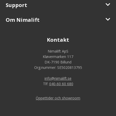
Support
Om Nimalift
Kontakt
Nimalift ApS
Kløvermarken 117
DK-7190 Billund
Org.nummer: SE5020813795
info@nimalift.se
Tlf:
040-60 60 680
Öppettider och showroom