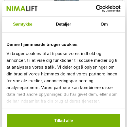
Samtykke
Detaljer
Om
Denne hjemmeside bruger cookies
Vi bruger cookies til at tilpasse vores indhold og
annoncer, til at vise dig funktioner til sociale medier og til
at analysere vores trafik. Vi deler også oplysninger om
din brug af vores hjemmeside med vores partnere inden
for sociale medier, annonceringspartnere og
analysepartnere. Vores partnere kan kombinere disse
1.499,00,-
ex. moms
data med andre oplysninger, du har givet dem, eller som
1.873,75,- inkl. moms
de har indsamlet fra din brug af deres tjenester.
2 st. i lager
Visa mer och köp
Tillad alle