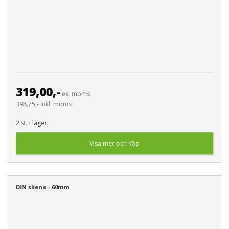
319,00,-
ex. moms
398,75,- inkl. moms
2 st. i lager
Visa mer och köp
DIN skena - 60mm