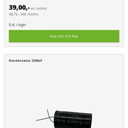
39,00,-
ex. moms
48,75,- inkl. moms
8 st. i lager
Visa mer och köp
Kondensator 2200uF