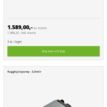
1.589,00,-
ex. moms
1.986,25,- inkl. moms
3 st. i lager
Visa mer och köp
Kugghjulspump - 3,3ml/r