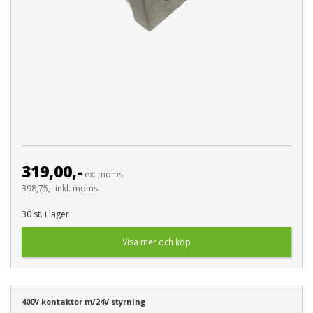
319,00,-
ex. moms
398,75,- inkl. moms
30 st. i lager
Visa mer och köp
400V kontaktor m/24V styrning