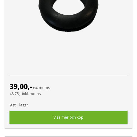
39,00,-
ex. moms
48,75,- inkl. moms
9 st. i lager
Visa mer och köp