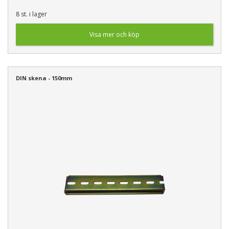
8 st. i lager
Visa mer och köp
DIN skena - 150mm