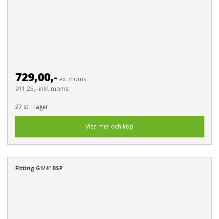
729,00,-
ex. moms
911,25,- inkl. moms
27 st. i lager
Visa mer och köp
Fitting G1/4" BSP