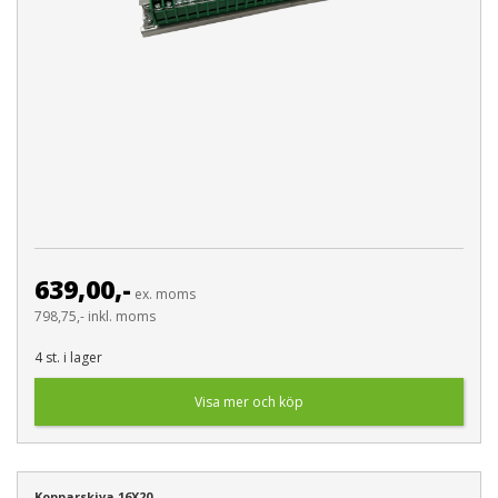
639,00,-
ex. moms
798,75,- inkl. moms
4 st. i lager
Visa mer och köp
Kopparskiva 16X20