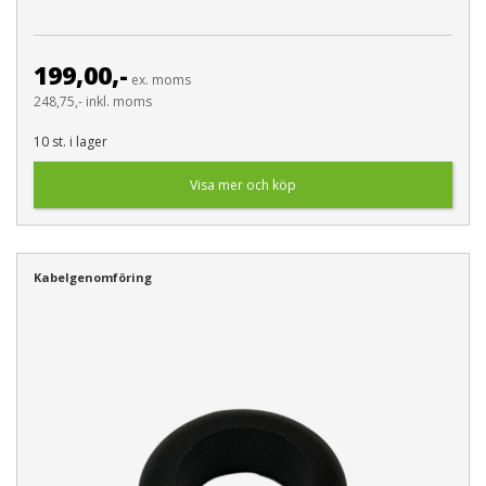
199,00,-
ex. moms
248,75,- inkl. moms
10 st. i lager
Visa mer och köp
Kabelgenomföring