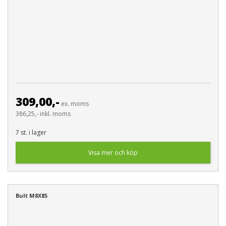
309,00,-
ex. moms
386,25,- inkl. moms
7 st. i lager
Visa mer och köp
Bult M8X85