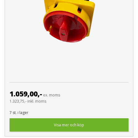
1.059,00,-
ex. moms
1.323,75,- inkl. moms
7 st. i lager
Visa mer och köp