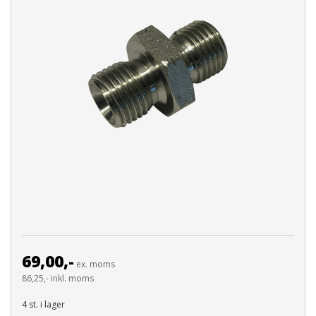
69,00,-
ex. moms
86,25,- inkl. moms
4 st. i lager