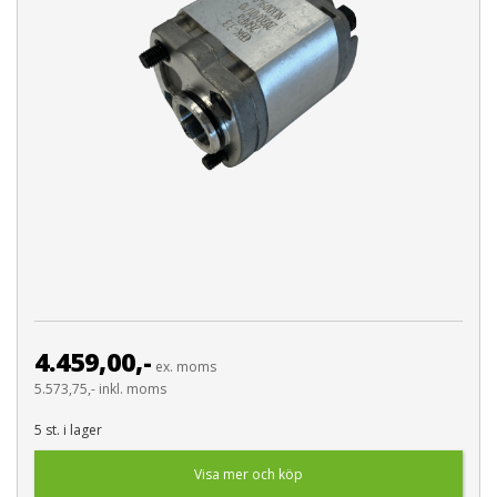
4.459,00,-
ex. moms
5.573,75,- inkl. moms
5 st. i lager
Visa mer och köp