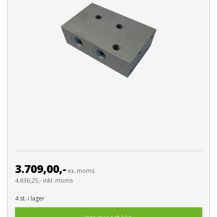
3.709,00,-
ex. moms
4.636,25,- inkl. moms
4 st. i lager