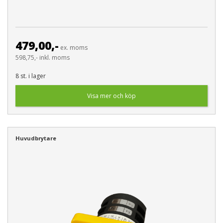
479,00,-
ex. moms
598,75,- inkl. moms
8 st. i lager
Visa mer och köp
Huvudbrytare