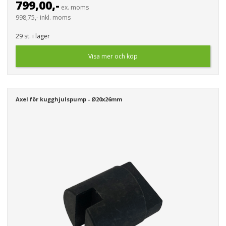
799,00,-
ex. moms
998,75,- inkl. moms
29 st. i lager
Visa mer och köp
Axel för kugghjulspump - Ø20x26mm