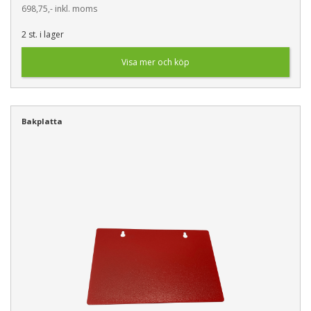
698,75,- inkl. moms
2 st. i lager
Visa mer och köp
Bakplatta