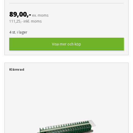
89,00,-
ex. moms
111,25,- inkl. moms
4 st. i lager
Visa mer och köp
Klämrad