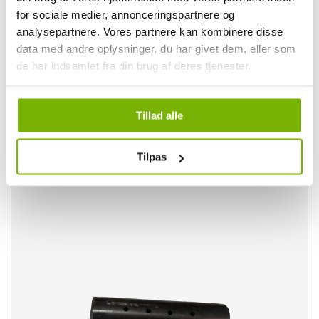
for sociale medier, annonceringspartnere og
39,00,-
analysepartnere. Vores partnere kan kombinere disse
ex. moms
data med andre oplysninger, du har givet dem, eller som
48,75,- inkl. moms
de har indsamlet fra din brug af deres tjenester.
8 st. i lager
Visa mer och köp
Tillad alle
Tilpas
Axel till vajerhjul