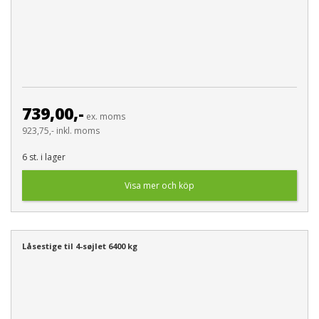
739,00,-
ex. moms
923,75,- inkl. moms
6 st. i lager
Visa mer och köp
Låsestige til 4-søjlet 6400 kg