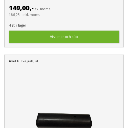
149,00,-
ex. moms
186,25,- inkl. moms
4 st. i lager
Visa mer och köp
Axel till vajerhjul