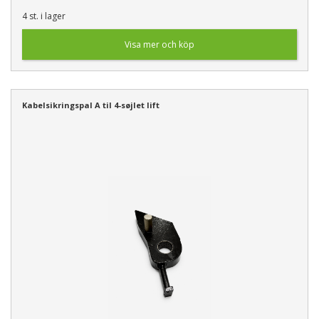
4 st. i lager
Visa mer och köp
Kabelsikringspal A til 4-søjlet lift