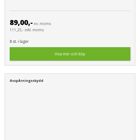
89,00,-
ex. moms
111,25,- inkl. moms
8 st. i lager
Visa mer och köp
Avspårningsskydd