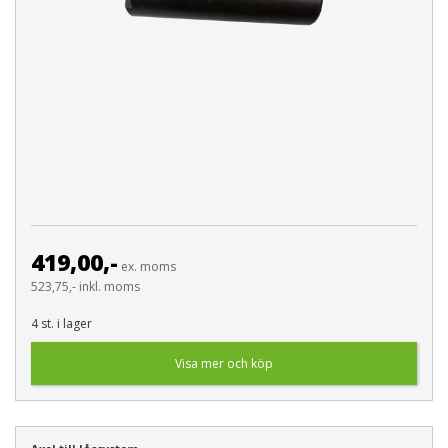
419,00,-
ex. moms
523,75,- inkl. moms
4 st. i lager
Visa mer och köp