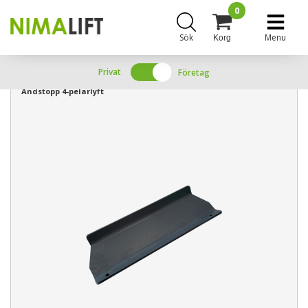
0
Sök
Menu
Korg
Privat
Företag
Ändstopp 4-pelarlyft