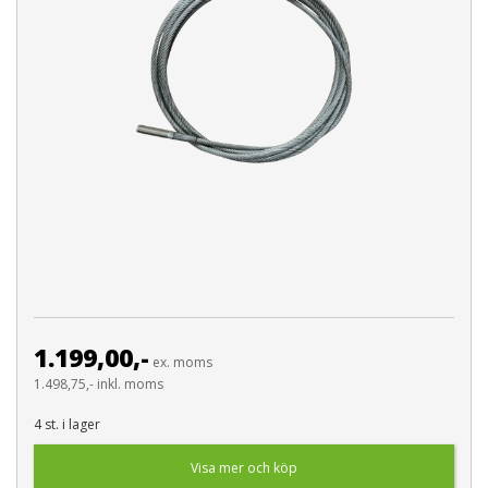
1.199,00,-
ex. moms
1.498,75,- inkl. moms
4 st. i lager
Visa mer och köp