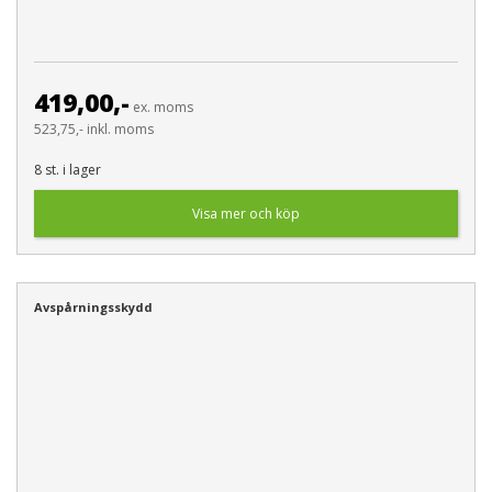
419,00,-
ex. moms
523,75,- inkl. moms
8 st. i lager
Visa mer och köp
Avspårningsskydd