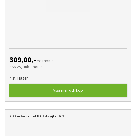
309,00,-
ex. moms
386,25,- inkl. moms
4 st. i lager
Visa mer och köp
Sikkerheds pal B til 4-søjlet lift