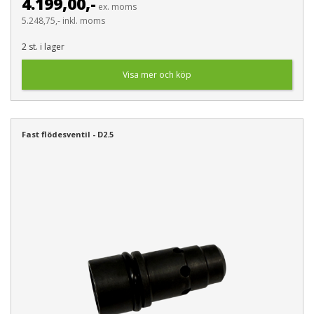
4.199,00,-
ex. moms
5.248,75,- inkl. moms
2 st. i lager
Visa mer och köp
Fast flödesventil - D2.5