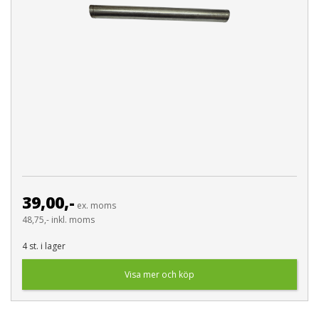
39,00,-
ex. moms
48,75,- inkl. moms
4 st. i lager
Visa mer och köp