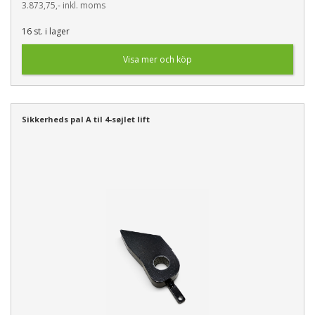
3.873,75,- inkl. moms
16 st. i lager
Visa mer och köp
Sikkerheds pal A til 4-søjlet lift