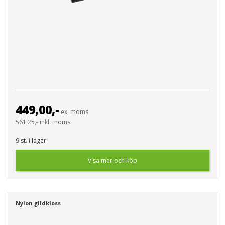
449,00,-
ex. moms
561,25,- inkl. moms
9 st. i lager
Visa mer och köp
Nylon glidkloss