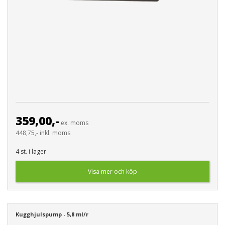
359,00,-
ex. moms
448,75,- inkl. moms
4 st. i lager
Visa mer och köp
Kugghjulspump - 5,8 ml/r