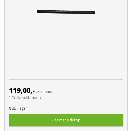
119,00,-
ex. moms
148,75,- inkl. moms
8 st. i lager
Visa mer och köp