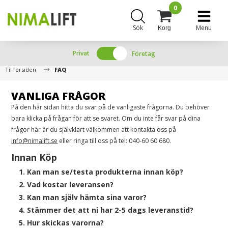
0
Sök
Menu
Korg
Privat
Företag
Til forsiden
FAQ
VANLIGA FRÅGOR
På den här sidan hitta du svar på de vanligaste frågorna. Du behöver
bara klicka på frågan för att se svaret. Om du inte får svar på dina
frågor här är du självklart välkommen att kontakta oss på
info@nimalift.se
eller ringa till oss på tel: 040-60 60 680.
Innan Köp
1. Kan man se/testa produkterna innan köp?
2. Vad kostar leveransen?
3. Kan man själv hämta sina varor?
4. Stämmer det att ni har 2-5 dags leveranstid?
5. Hur skickas varorna?