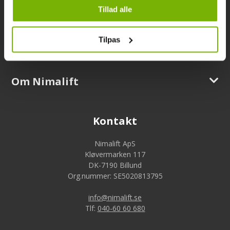
Tillad alle
Information
Tilpas
Support
Om Nimalift
Kontakt
Nimalift ApS
Kløvermarken 117
DK-7190 Billund
Org.nummer: SE5020813795
info@nimalift.se
Tlf:
040-60 60 680