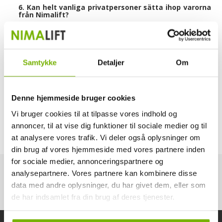
6. Kan helt vanliga privatpersoner sätta ihop varorna
från Nimalift?
7. Har ni andra produkter än de på hemsidan?
8. Är det säkert att handla på nätet?
9. Kan privatpersoner handla hos Nimalift?
Samtykke
Detaljer
Om
Efter Köp
1. Ska lyften besiktigas?
Denne hjemmeside bruger cookies
2. Får man själv ansluta maskinerna med 400V?
Vi bruger cookies til at tilpasse vores indhold og
3. Har ni reservdelarna på lager?
annoncer, til at vise dig funktioner til sociale medier og til
4. Ingår det någon slags support när man köper era
at analysere vores trafik. Vi deler også oplysninger om
produkter?
din brug af vores hjemmeside med vores partnere inden
for sociale medier, annonceringspartnere og
analysepartnere. Vores partnere kan kombinere disse
data med andre oplysninger, du har givet dem, eller som
de har indsamlet fra din brug af deres tjenester.