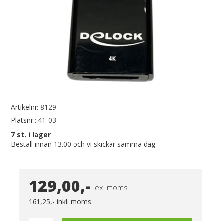
Artikelnr:
8129
Platsnr.:
41-03
7
st. i lager
Beställ innan 13.00 och vi skickar samma dag
129,00,-
ex. moms
161,25,-
inkl. moms