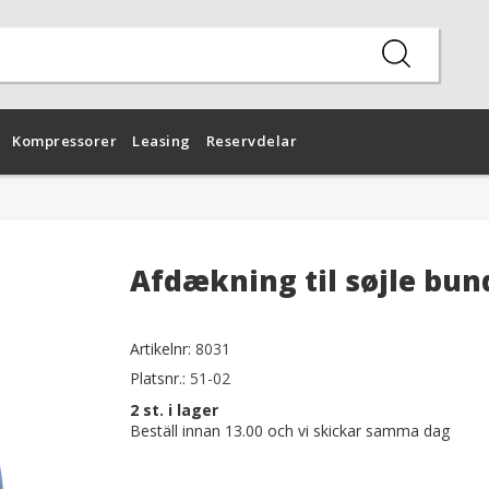
Kompressorer
Leasing
Reservdelar
Afdækning til søjle bun
Artikelnr:
8031
Platsnr.:
51-02
2
st. i lager
Beställ innan 13.00 och vi skickar samma dag