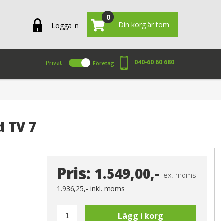
0
Din korg är tom
Logga in
040-60 60 680
Privat
Företag
d TV 7
Pris:
1.549,00,-
ex. moms
1.936,25,-
inkl. moms
Lägg i korg