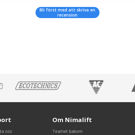
Bli först med att skriva en
recension
port
Om Nimalift
ta oss
Teamet bakom