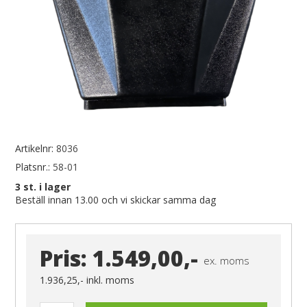
Artikelnr:
8036
Platsnr.:
58-01
3
st. i lager
Beställ innan 13.00 och vi skickar samma dag
Pris:
1.549,00,-
ex. moms
1.936,25,-
inkl. moms