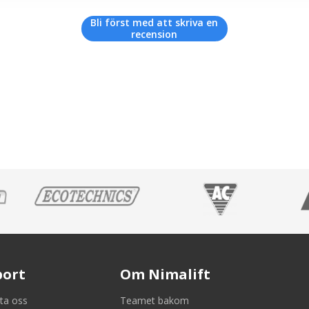
Bli först med att skriva en
recension
port
Om Nimalift
ta oss
Teamet bakom