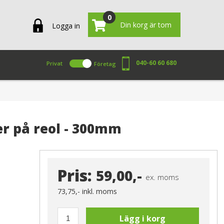
0
Din korg är tom
Logga in
040-60 60 680
Privat
Företag
er på reol - 300mm
Pris:
59,00,-
ex. moms
73,75,-
inkl. moms
Lägg i korg