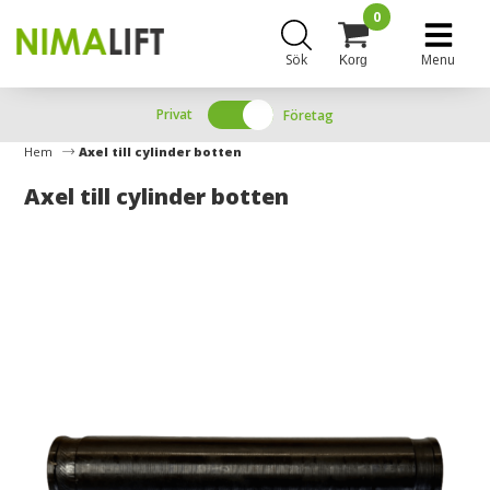
0
Sök
Menu
Korg
Privat
Företag
Hem
Axel till cylinder botten
Axel till cylinder botten