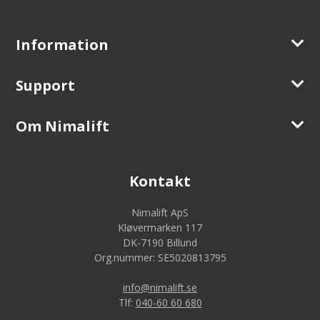
Information
Support
Om Nimalift
Kontakt
Nimalift ApS
Kløvermarken 117
DK-7190 Billund
Org.nummer: SE5020813795
info@nimalift.se
Tlf:
040-60 60 680