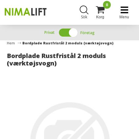
0
Sök
Menu
Korg
Privat
Företag
Hem
Bordplade Rustfristål 2 moduls (værktøjsvogn)
Bordplade Rustfristål 2 moduls
(værktøjsvogn)