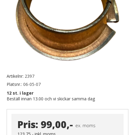
Artikelnr:
2397
Platsnr.:
06-05-07
12
st. i lager
Beställ innan 13.00 och vi skickar samma dag
Pris:
99,00,-
ex. moms
123,75,-
inkl. moms