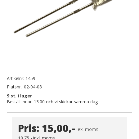
Artikelnr:
1459
Platsnr.:
02-04-08
9
st. i lager
Beställ innan 13.00 och vi skickar samma dag
Pris:
15,00,-
ex. moms
18,75,-
inkl. moms