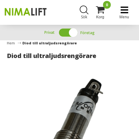
0
Sök
Menu
Korg
Privat
Företag
Hem
Diod till ultraljudsrengörare
Diod till ultraljudsrengörare