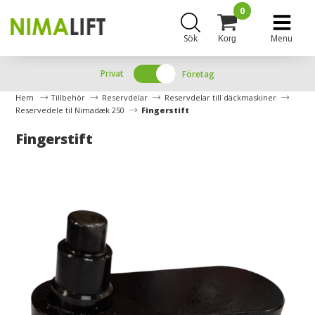
0
Sök
Menu
Korg
Privat
Företag
Hem
Tillbehör
Reservdelar
Reservdelar till däckmaskiner
Reservedele til Nimadæk 250
Fingerstift
Fingerstift