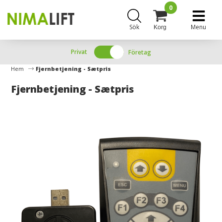
0
Sök
Menu
Korg
Privat
Företag
Hem
Fjernbetjening - Sætpris
Fjernbetjening - Sætpris