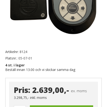
Artikelnr:
8124
Platsnr.:
05-07-01
4
st. i lager
Beställ innan 13.00 och vi skickar samma dag
Pris:
2.639,00,-
ex. moms
3.298,75,-
inkl. moms