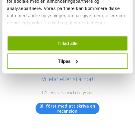
for sociale medier, annonceringspartnere og
analysepartnere. Vores partnere kan kombinere disse
data med andre oplysninger, du har givet dem, eller som
de har indsamlet fra din brug af deres tjenester.
Kundrecensioner
Tillad alle
Tilpas
Vi letar efter stjärnor!
Låt oss veta vad du tycker
Bli först med att skriva en
recension