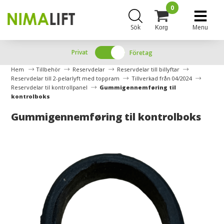
0
Sök
Menu
Korg
Privat
Företag
Hem
Tillbehör
Reservdelar
Reservdelar till billyftar
Reservdelar till 2-pelarlyft med toppram
Tillverkad från 04/2024
Reservdelar til kontrollpanel
Gummigennemføring til
kontrolboks
Gummigennemføring til kontrolboks