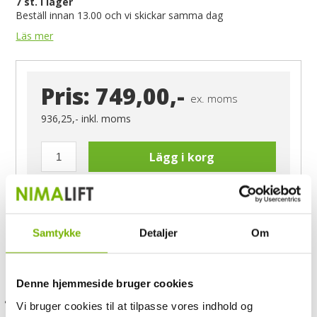
7
st. i lager
Beställ innan 13.00 och vi skickar samma dag
Läs mer
Pris:
749,00,-
ex. moms
936,25,-
inkl. moms
Lägg i korg
Samtykke
Detaljer
Om
Har du frågor?
Ring Morten
040-60 60 680
Denne hjemmeside bruger cookies
Specialudviklet til el-
A: 140x100
B: 100 x 60
H: 120
Vi bruger cookies til at tilpasse vores indhold og
biler
mm
mm
mm