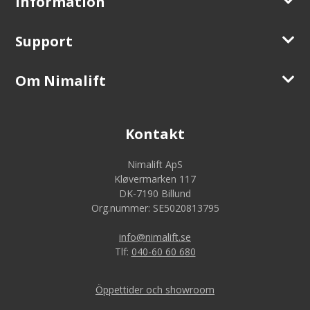
Information
Support
Om Nimalift
Kontakt
Nimalift ApS
Kløvermarken 117
DK-7190 Billund
Org.nummer: SE5020813795
info@nimalift.se
Tlf:
040-60 60 680
Öppettider och showroom