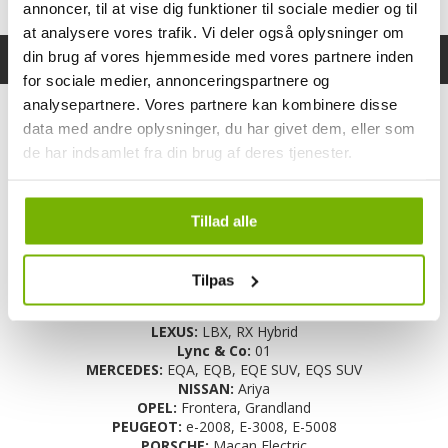
annoncer, til at vise dig funktioner til sociale medier og til
at analysere vores trafik. Vi deler også oplysninger om
din brug af vores hjemmeside med vores partnere inden
Specifikationer
Bruksanvisning
for sociale medier, annonceringspartnere og
ALFA ROMEO:
Tonale Hybrid
analysepartnere. Vores partnere kan kombinere disse
AUDI:
Q8 e-tron, Q8 Sportback e-tron, SQ8 e-tron, SQ8 Sportback
data med andre oplysninger, du har givet dem, eller som
e-tron
de har indsamlet fra din brug af deres tjenester.
BYD:
Seal U, Seal UDM-i, Tang
Citroën:
C3 Aircross
FIAT:
500e
GWM:
WAY 03, WAY 05
Tillad alle
HONDA:
E:Ny1, Inster
HONGQI:
EHS7, EHS9
HYUNDAI:
Inster
Tilpas
KIA:
Niro EV, e-Soul, EV3, EV9
Leapmotor:
T03
LEXUS:
LBX, RX Hybrid
Lync & Co:
01
MERCEDES:
EQA, EQB, EQE SUV, EQS SUV
NISSAN:
Ariya
OPEL:
Frontera, Grandland
PEUGEOT:
e-2008, E-3008, E-5008
PORSCHE:
Macan Electric