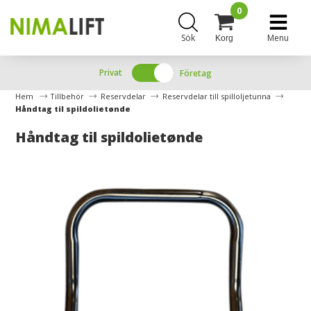
0
Sök
Menu
Korg
Privat
Företag
Hem
Tillbehör
Reservdelar
Reservdelar till spilloljetunna
Håndtag til spildolietønde
Håndtag til spildolietønde