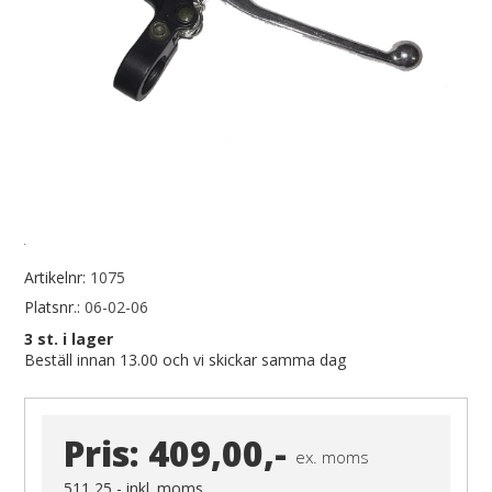
Artikelnr:
1075
Platsnr.:
06-02-06
3
st. i lager
Beställ innan 13.00 och vi skickar samma dag
Pris:
409,00,-
ex. moms
511,25,-
inkl. moms