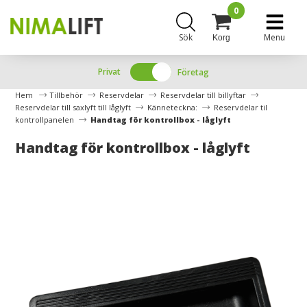
0
Sök
Menu
Korg
Privat
Företag
Hem
Tillbehör
Reservdelar
Reservdelar till billyftar
Reservdelar till saxlyft till låglyft
Känneteckna:
Reservdelar til
kontrollpanelen
Handtag för kontrollbox - låglyft
Handtag för kontrollbox - låglyft