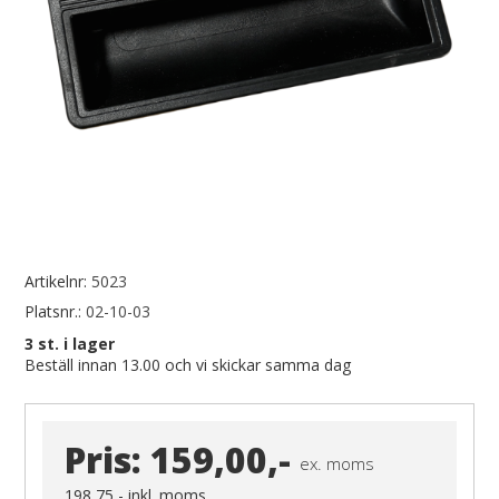
Artikelnr:
5023
Platsnr.:
02-10-03
3
st. i lager
Beställ innan 13.00 och vi skickar samma dag
Pris:
159,00,-
ex. moms
198,75,-
inkl. moms