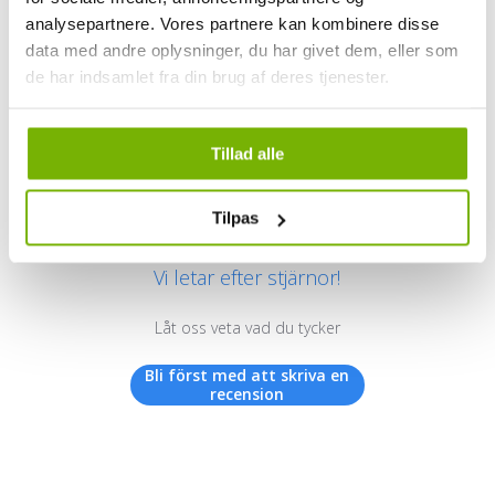
analysepartnere. Vores partnere kan kombinere disse
data med andre oplysninger, du har givet dem, eller som
de har indsamlet fra din brug af deres tjenester.
Kundrecensioner
Tillad alle
Tilpas
Vi letar efter stjärnor!
Låt oss veta vad du tycker
Bli först med att skriva en
recension