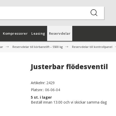
Kompressorer
Leasing
Reservdelar
tar
Reservdelar till körbanelift – 5500 kg
Reservdelar till kontrollpanel
Justerbar flödesventil
Artikelnr:
2429
Platsnr.:
06-06-04
5
st. i lager
Beställ innan 13.00 och vi skickar samma dag