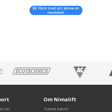
Bli först med att skriva en
recension
port
Om Nimalift
ta oss
Teamet bakom