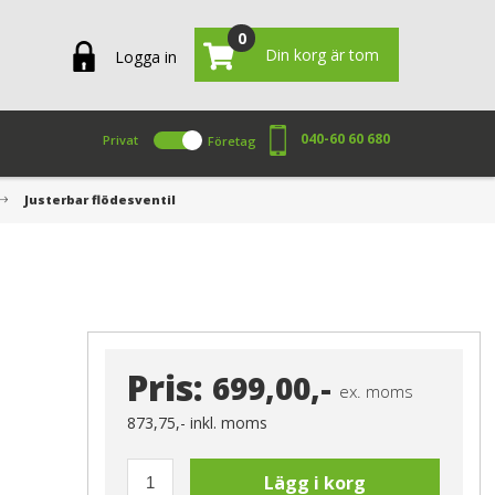
0
Din korg är tom
Logga in
040-60 60 680
Privat
Företag
Justerbar flödesventil
Pris:
699,00,-
ex. moms
873,75,-
inkl. moms
Lägg i korg