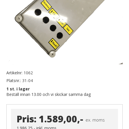
Artikelnr:
1062
Platsnr.:
31-04
1
st. i lager
Beställ innan 13.00 och vi skickar samma dag
Pris:
1.589,00,-
ex. moms
1.986,25,-
inkl. moms