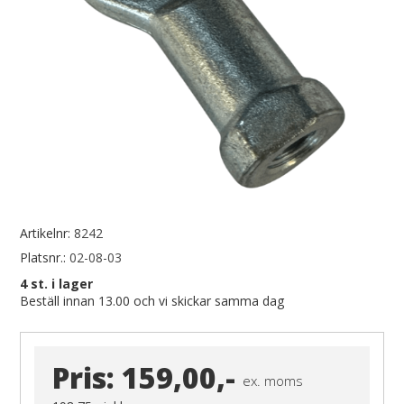
Artikelnr:
8242
Platsnr.:
02-08-03
4
st. i lager
Beställ innan 13.00 och vi skickar samma dag
Pris:
159,00,-
ex. moms