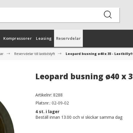
Kompressorer
Leasing
Reservdelar
tar
Reservdelar till lastbilslyft
Leopard busning ø40 x 35 - Lastbillyf
Leopard busning ø40 x 35
Artikelnr:
8288
Platsnr.:
02-09-02
4
st. i lager
Beställ innan 13.00 och vi skickar samma dag