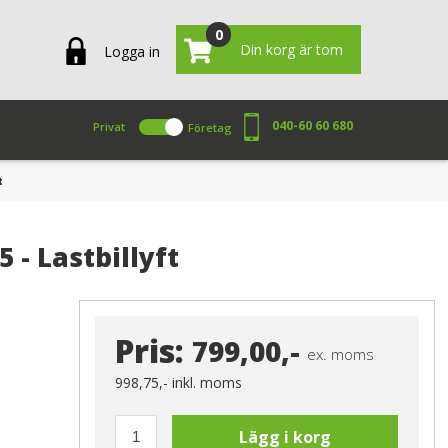
0
Din korg är tom
Logga in
040-60 60 680
Privat
Företag
t
 - Lastbillyft
Pris:
799,00,-
ex. moms
998,75,-
inkl. moms
Lägg i korg