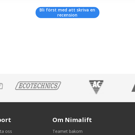
Bli först med att skriva en
recension
port
Om Nimalift
ta oss
Teamet bakom