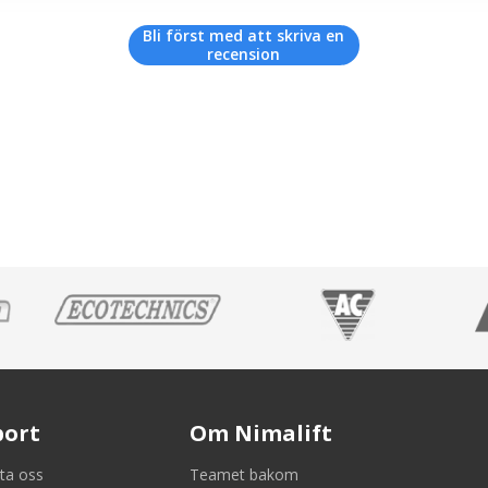
Bli först med att skriva en
recension
port
Om Nimalift
ta oss
Teamet bakom