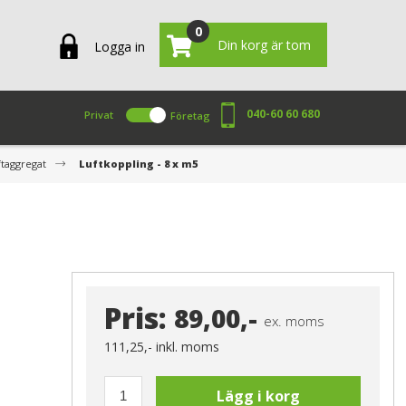
0
Din korg är tom
Logga in
040-60 60 680
Privat
Företag
yftaggregat
Luftkoppling - 8 x m5
Pris:
89,00,-
ex. moms
111,25,-
inkl. moms
Lägg i korg