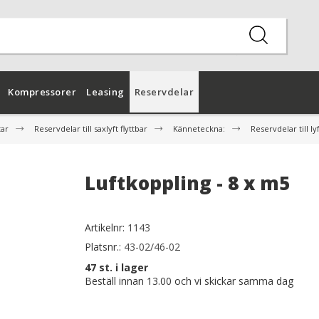
Kompressorer
Leasing
Reservdelar
tar
Reservdelar till saxlyft flyttbar
Känneteckna:
Reservdelar till l
Luftkoppling - 8 x m5
Artikelnr:
1143
Platsnr.:
43-02/46-02
47
st. i lager
Beställ innan 13.00 och vi skickar samma dag