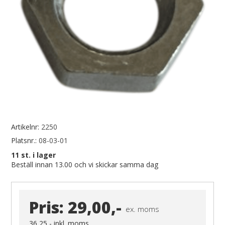
Artikelnr:
2250
Platsnr.:
08-03-01
11
st. i lager
Beställ innan 13.00 och vi skickar samma dag
Pris:
29,00,-
ex. moms
36,25,-
inkl. moms