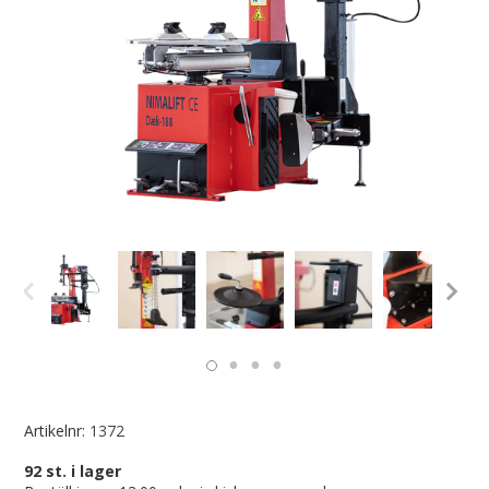
Artikelnr:
1372
92
st. i lager