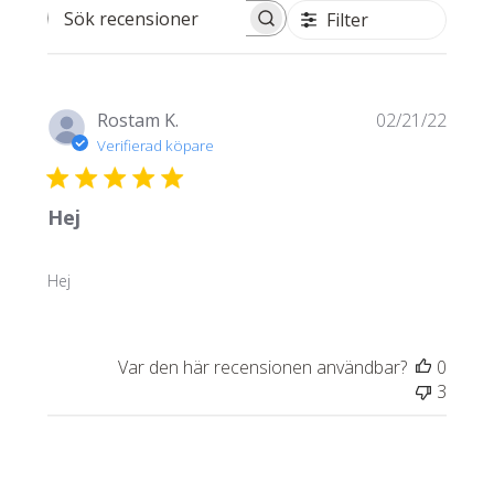
Filter
Sök recensioner
Publi
Rostam K.
02/21/22
Verifierad köpare
Hej
Hej
Var den här recensionen användbar?
0
3