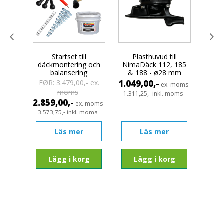
ick -
Startset till
Plasthuvud till
MC
re
däckmontering och
NimaDäck 112, 185
däck
balansering
& 188 - ø28 mm
FØR: 3.479,00,- ex.
1.049,00,-
1.58
moms
ex. moms
moms
moms
1.311,25,- inkl. moms
1.98
2.859,00,-
ex. moms
3.573,75,- inkl. moms
Läs mer
Läs mer
rg
Lägg i korg
Lägg i korg