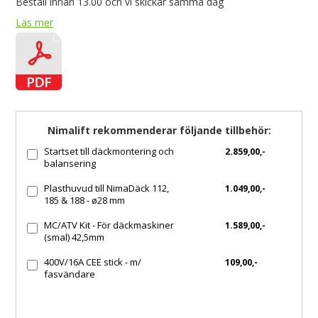
Beställ innan 13.00 och vi skickar samma dag
Läs mer
Nimalift rekommenderar följande tillbehör:
Startset till däckmontering och
2.859,00,-
balansering
Plasthuvud till NimaDäck 112,
1.049,00,-
185 & 188 - ø28 mm
MC/ATV Kit - För däckmaskiner
1.589,00,-
(smal) 42,5mm
400V/16A CEE stick - m/
109,00,-
fasvändare