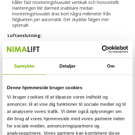
håller fast monteringshuvudet vertikalt och horisontellt.
Hanteringen blir därmed snabbare medan
monteringshuvudet dras bort några millimeter från
fälgkanten per automatik. Det skyddar fälgen mer
optimalt.
Luftanslutning:
Framöver kommer däckmaskiner från Nimalift med den
vanligaste luftanslutningen i Europa med modellnumret
CEJN 320. Den passar därför direkt i din luftslang.
Pedalerna:
Samtykke
Detaljer
Om
Pedalerna är tillverkade med en bakomliggande luftkolv.
Det finns flera utgångar allt efter funktion.
Denne hjemmeside bruger cookies
Fittings i plast:
Vi bruger cookies til at tilpasse vores indhold og
Vi använder oss nu endast av fittings i plast och
annoncer, til at vise dig funktioner til sociale medier og til
mässing. Det är nämligen det bästa i förhållande till
driftsäkerhet.
at analysere vores trafik. Vi deler også oplysninger om
din brug af vores hjemmeside med vores partnere inden
Hjälparmen
for sociale medier, annonceringspartnere og
Maskinen har en hjälparm. Detta är fördelaktigt i
analysepartnere. Vores partnere kan kombinere disse