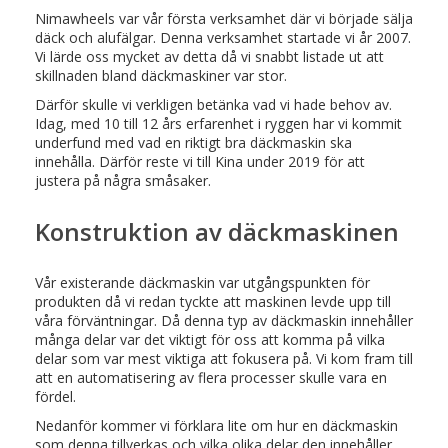
Nimawheels var vår första verksamhet där vi började sälja
däck och alufälgar. Denna verksamhet startade vi år 2007.
Vi lärde oss mycket av detta då vi snabbt listade ut att
skillnaden bland däckmaskiner var stor.
Därför skulle vi verkligen betänka vad vi hade behov av.
Idag, med 10 till 12 års erfarenhet i ryggen har vi kommit
underfund med vad en riktigt bra däckmaskin ska
innehålla. Därför reste vi till Kina under 2019 för att
justera på några småsaker.
Konstruktion av däckmaskinen
Vår existerande däckmaskin var utgångspunkten för
produkten då vi redan tyckte att maskinen levde upp till
våra förväntningar. Då denna typ av däckmaskin innehåller
många delar var det viktigt för oss att komma på vilka
delar som var mest viktiga att fokusera på. Vi kom fram till
att en automatisering av flera processer skulle vara en
fördel.
Nedanför kommer vi förklara lite om hur en däckmaskin
som denna tillverkas och vilka olika delar den innehåller.