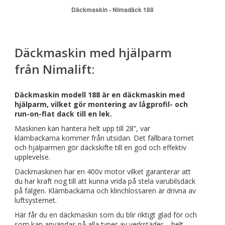
Däckmaskin - Nimadäck 188
Däckmaskin med hjälparm
från Nimalift:
Däckmaskin modell 188 är en däckmaskin med
hjälparm, vilket gör montering av lågprofil- och
run-on-flat dack till en lek.
Maskinen kan hantera helt upp till 28”, var
klämbackarna kommer från utsidan. Det fällbara tornet
och hjälparmen gör däckskifte till en god och effektiv
upplevelse.
Däckmaskinen har en 400v motor vilket garanterar att
du har kraft nog till att kunna vrida på stela varubilsdäck
på fälgen. Klämbackarna och klinchlossaren är drivna av
luftsystemet.
Här får du en däckmaskin som du blir riktigt glad för och
som kan användas på alla typer av verkstäder – helt