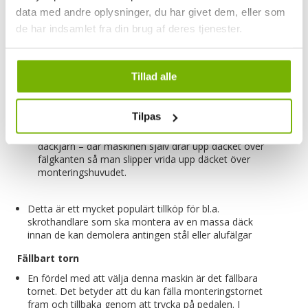
förhållande till om du ska montera lågprofildäck eller
data med andre oplysninger, du har givet dem, eller som
andra däck som är hårda i däckhöljet.
de har indsamlet fra din brug af deres tjenester.
Hjälparmen kan också användas som en extra hand när
du monterar av däck. Här kan den hjälpa att lossa
Tillad alle
däcket på baksidan om det har kilat fast.
Automatiskt monteringshuvud
Tilpas
Till maskinen här kan det också köpas till ett
automatiskt monteringshuvud som fungerar som ett
däckjärn – där maskinen själv drar upp däcket över
fälgkanten så man slipper vrida upp däcket över
monteringshuvudet.
Detta är ett mycket populärt tillköp för bl.a.
skrothandlare som ska montera av en massa däck
innan de kan demolera antingen stål eller alufälgar
Fällbart torn
En fördel med att välja denna maskin är det fällbara
tornet. Det betyder att du kan fälla monteringstornet
fram och tillbaka genom att trycka på pedalen. I