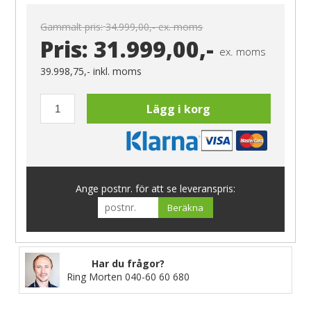
Gammalt pris:
34.999,00,-
ex. moms
Pris:
31.999,00,-
ex. moms
39.998,75,-
inkl. moms
Lägg i korg
Ange postnr. för att se leveranspris:
Beräkna
Har du frågor?
Ring Morten
040-60 60 680