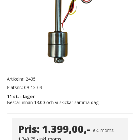
Artikelnr:
2435
Platsnr.:
09-13-03
11
st. i lager
Beställ innan 13.00 och vi skickar samma dag
Pris:
1.399,00,-
ex. moms
1.748,75,-
inkl. moms