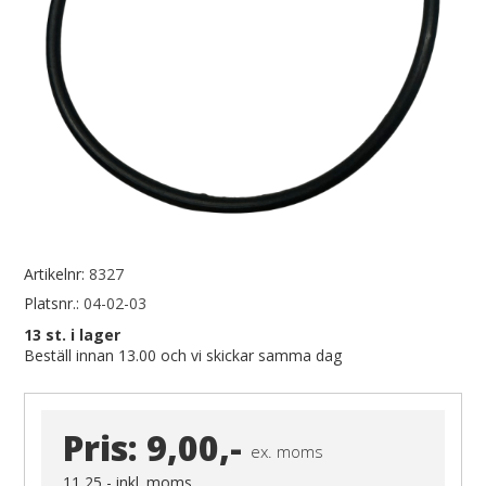
Artikelnr:
8327
Platsnr.:
04-02-03
13
st. i lager
Beställ innan 13.00 och vi skickar samma dag
Pris:
9,00,-
ex. moms
11,25,-
inkl. moms