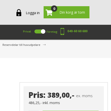
0
Din korg är tom
Logga in
040-60 60 680
Privat
Företag
Reservdelar till huvudpelare
Pris:
389,00,-
ex. moms
486,25,-
inkl. moms