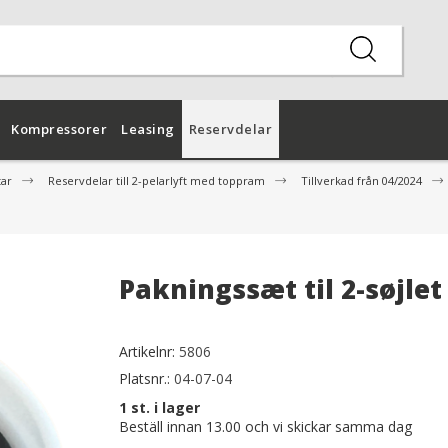
Kompressorer
Leasing
Reservdelar
tar
Reservdelar till 2-pelarlyft med toppram
Tillverkad från 04/2024
Pakningssæt til 2-søjlet
Artikelnr:
5806
Platsnr.:
04-07-04
1
st. i lager
Beställ innan 13.00 och vi skickar samma dag