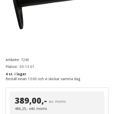
Artikelnr:
7240
Platsnr.:
03-13-01
4
st. i lager
Beställ innan 13.00 och vi skickar samma dag
389,00,-
ex. moms
486,25,-
inkl. moms