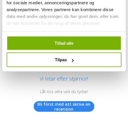
for sociale medier, annonceringspartnere og
analysepartnere. Vores partnere kan kombinere disse
data med andre oplysninger, du har givet dem, eller som
de har indsamlet fra din brug af deres tjenester.
Kundrecensioner
Tillad alle
Tilpas
Vi letar efter stjärnor!
Låt oss veta vad du tycker
Bli först med att skriva en
recension