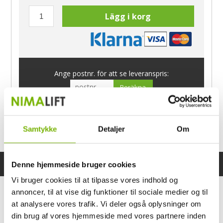
Lägg i korg
Ange postnr. för att se leveranspris:
Beräkna
Har du frågor?
Samtykke
Detaljer
Om
Ring Morten
040-60 60 680
Denne hjemmeside bruger cookies
Specifikationer
Bruksanvisning
Vi bruger cookies til at tilpasse vores indhold og
annoncer, til at vise dig funktioner til sociale medier og til
at analysere vores trafik. Vi deler også oplysninger om
din brug af vores hjemmeside med vores partnere inden