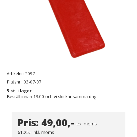
Artikelnr:
2097
Platsnr.:
03-07-07
5
st. i lager
Beställ innan 13.00 och vi skickar samma dag
Pris:
49,00,-
ex. moms
61,25,-
inkl. moms