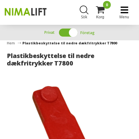
0
Sök
Menu
Korg
Privat
Företag
Hem
Plastikbeskyttelse til nedre dækfritrykker T7800
Plastikbeskyttelse til nedre
dækfritrykker T7800