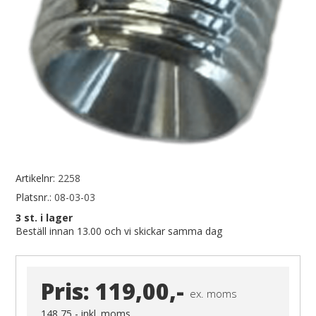
Artikelnr:
2258
Platsnr.:
08-03-03
3
st. i lager
Beställ innan 13.00 och vi skickar samma dag
Pris:
119,00,-
ex. moms
148,75,-
inkl. moms