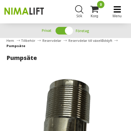
0
Sök
Menu
Korg
Privat
Företag
Hem
Tillbehör
Reservdelar
Reservdelar till växellådslyft
Pumpsäte
Pumpsäte