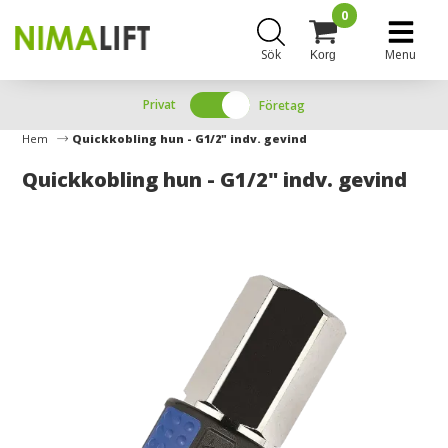
0
Sök
Menu
Korg
Privat
Företag
Hem
Quickkobling hun - G1/2" indv. gevind
Quickkobling hun - G1/2" indv. gevind