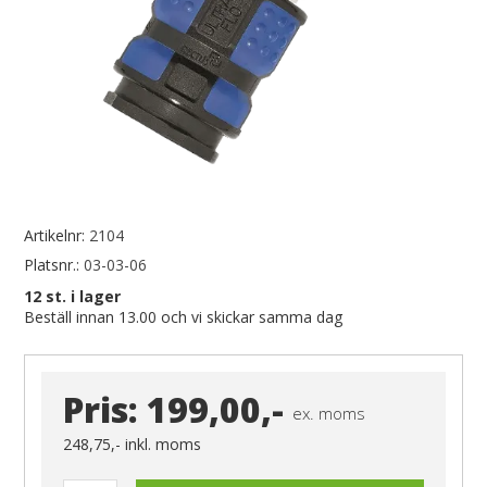
Artikelnr:
2104
Platsnr.:
03-03-06
12
st. i lager
Beställ innan 13.00 och vi skickar samma dag
Pris:
199,00,-
ex. moms
248,75,-
inkl. moms