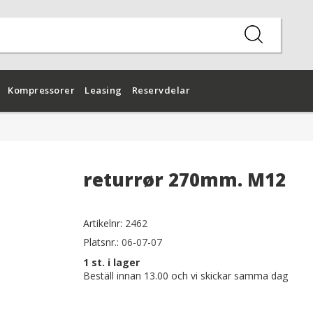
Kompressorer
Leasing
Reservdelar
returrør 270mm. M12
Artikelnr:
2462
Platsnr.:
06-07-07
1
st. i lager
Beställ innan 13.00 och vi skickar samma dag