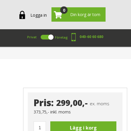
0
Din korg är tom
Logga in
040-60 60 680
Privat
Företag
Pris:
299,00,-
ex. moms
373,75,-
inkl. moms
Lägg i korg