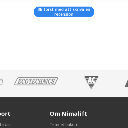
Bli först med att skriva en
recension
port
Om Nimalift
ta oss
Teamet bakom