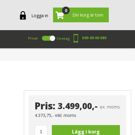
0
Din korg är tom
Logga in
040-60 60 680
Privat
Företag
Pris:
3.499,00,-
ex. moms
4.373,75,-
inkl. moms
Lägg i korg