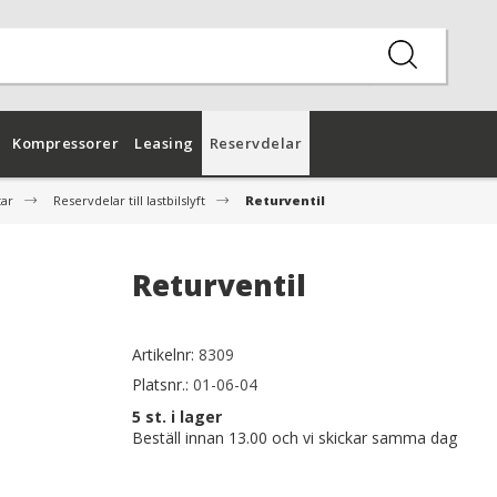
Kompressorer
Leasing
Reservdelar
tar
Reservdelar till lastbilslyft
Returventil
Returventil
Artikelnr:
8309
Platsnr.:
01-06-04
5
st. i lager
Beställ innan 13.00 och vi skickar samma dag