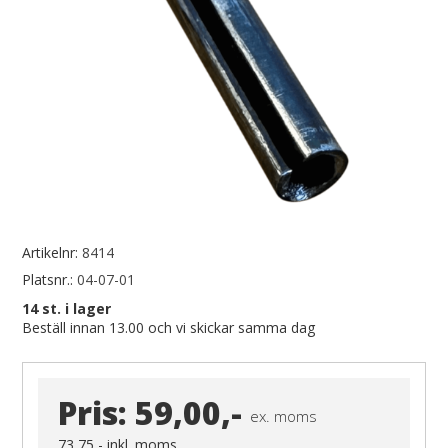
Artikelnr:
8414
Platsnr.:
04-07-01
14
st. i lager
Beställ innan 13.00 och vi skickar samma dag
Pris:
59,00,-
ex. moms
73,75,-
inkl. moms