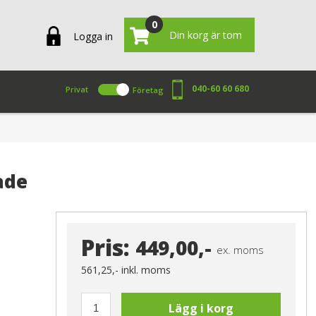
0
Din korg är tom
Logga in
040-60 60 680
Privat
Företag
ade
Pris:
449,00,-
ex. moms
561,25,-
inkl. moms
Lägg i korg