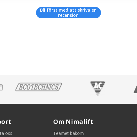
Bli först med att skriva en
recension
port
Om Nimalift
ta oss
Teamet bakom