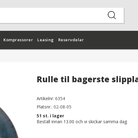
Kompressorer
Leasing
Reservdelar
Rulle til bagerste slippl
Artikelnr:
6354
Platsnr.:
02-08-05
51
st. i lager
Beställ innan 13.00 och vi skickar samma dag