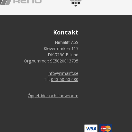
Kontakt
Nimalift ApS
Kløvermarken 117
DK-7190 Billund
Org.nummer: SE5020813795
info@nimalift.se
Tlf:
040-60 60 680
Öppettider och showroom