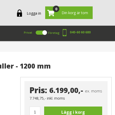
0
Din korg är tom
Logga in
040-60 60 680
Privat
Företag
ller - 1200 mm
Pris:
6.199,00,-
ex. moms
7.748,75,-
inkl. moms
Lägg i korg