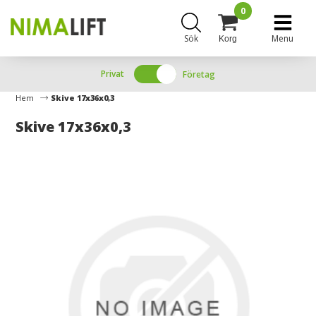
0
Sök
Menu
Korg
Privat
Företag
Hem
Skive 17x36x0,3
Skive 17x36x0,3